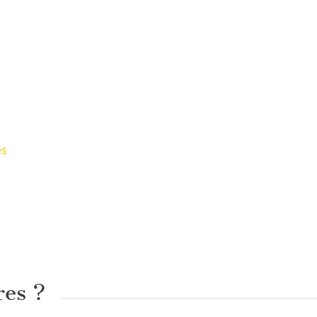
es
res ?