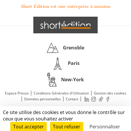
Short Édition est une entreprise à mission
Grenoble
Paris
New-York
|
|
Espace Presse
Conditions Générales d'Utilisation
Gestion des cookies
|
|
|
Données personnelles
Contact
—
© 2011—2026 Short Édition. Tous droits réservés.
Ce site utilise des cookies et vous donne le contrôle sur
Mentions légales
ceux que vous souhaitez activer
Tout accepter
Tout refuser
Personnaliser