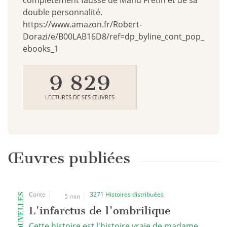
complètement fausse de Manu Fretin et de sa
double personnalité.
https://www.amazon.fr/Robert-
Dorazi/e/B00LAB16D8/ref=dp_byline_cont_pop_
ebooks_1
9 829
LECTURES DE SES ŒUVRES
Œuvres publiées
Conte
3271 Histoires distribuées
NOUVELLES
5 min
L'infarctus de l'ombrilique
Cette histoire est l'histoire vraie de madame