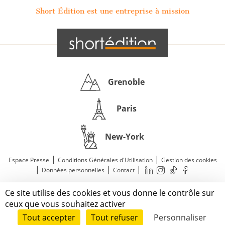
Short Édition est une entreprise à mission
Grenoble
Paris
New-York
|
|
Espace Presse
Conditions Générales d'Utilisation
Gestion des cookies
|
|
|
Données personnelles
Contact
—
© 2011—2026 Short Édition. Tous droits réservés.
Ce site utilise des cookies et vous donne le contrôle sur
Mentions légales
ceux que vous souhaitez activer
Tout accepter
Tout refuser
Personnaliser